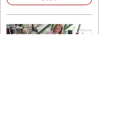
Initiation à l'acroyoga à la
cocotte Solidaire - Ile de
Versailles - Nantes - Session 6
dim. 10 nov.
Plus d'infos
Détails